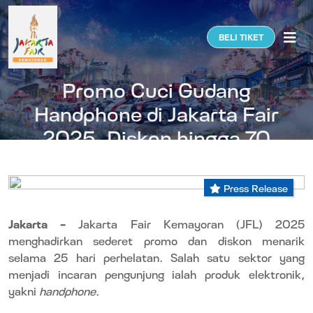
Togg
BELI TIKET
Promo Cuci Gudang
Handphone di Jakarta Fair
2025, Diskon hingga 70
Persen
Press Release
Jakarta –
Jakarta Fair Kemayoran (JFL) 2025
menghadirkan sederet promo dan diskon menarik
selama 25 hari perhelatan. Salah satu sektor yang
menjadi incaran pengunjung ialah produk elektronik,
yakni
handphone
.