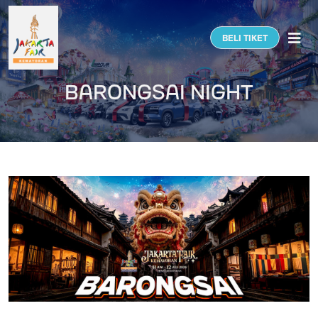
Togg
BELI TIKET
BARONGSAI NIGHT