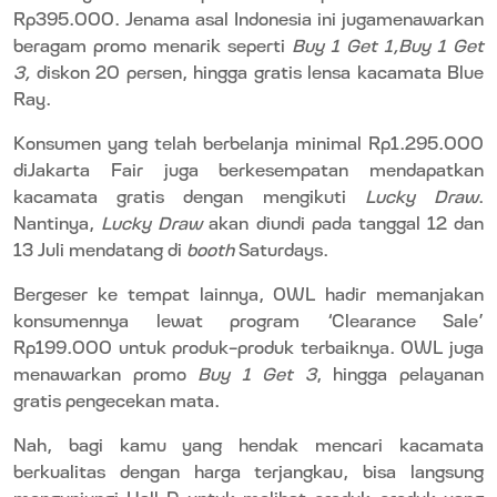
Rp395.000. Jenama asal Indonesia ini jugamenawarkan
beragam promo menarik seperti
Buy 1 Get 1,Buy 1 Get
3,
diskon 20 persen, hingga gratis lensa kacamata Blue
Ray.
Konsumen yang telah berbelanja minimal Rp1.295.000
diJakarta Fair juga berkesempatan mendapatkan
kacamata gratis dengan mengikuti
Lucky Draw
.
Nantinya,
Lucky Draw
akan diundi pada tanggal 12 dan
13 Juli mendatang di
booth
Saturdays.
Bergeser ke tempat lainnya, OWL hadir memanjakan
konsumennya lewat program ‘Clearance Sale’
Rp199.000 untuk produk-produk terbaiknya. OWL juga
menawarkan promo
Buy 1 Get 3
, hingga pelayanan
gratis pengecekan mata.
Nah, bagi kamu yang hendak mencari kacamata
berkualitas dengan harga terjangkau, bisa langsung
mengunjungi Hall D untuk melihat produk-produk yang