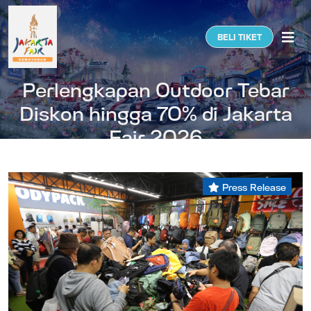
Togg
BELI TIKET
Perlengkapan Outdoor Tebar
Diskon hingga 70% di Jakarta
Fair 2026
Press Release