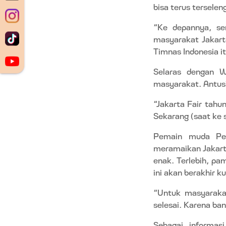
bisa terus terselen
“Ke depannya, sem
masyarakat Jakart
Timnas Indonesia it
Selaras dengan Wi
masyarakat. Antusi
“Jakarta Fair tahun
Sekarang (saat ke s
Pemain muda Per
meramaikan Jakarta
enak. Terlebih, pa
ini akan berakhir ku
“Untuk masyarakat
selesai. Karena ba
Sebagai informas