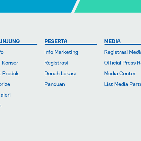
UNJUNG
PESERTA
MEDIA
fo
Info Marketing
Registrasi Medi
l Konser
Registrasi
Official Press 
t Produk
Denah Lokasi
Media Center
rize
Panduan
List Media Part
aleri
s