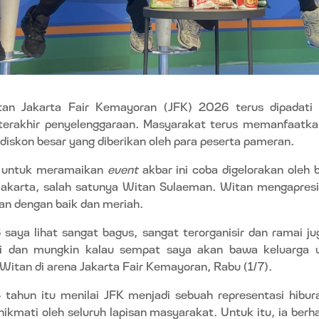
an Jakarta Fair Kemayoran (JFK) 2026 terus dipadati 
terakhir penyelenggaraan. Masyarakat terus memanfaatk
diskon besar yang diberikan oleh para peserta pameran.
n untuk meramaikan
event
akbar ini coba digelorakan oleh
Jakarta, salah satunya Witan Sulaeman. Witan mengapresia
alan dengan baik dan meriah.
 saya lihat sangat bagus, sangat terorganisir dan ramai jug
i dan mungkin kalau sempat saya akan bawa keluarga u
 Witan di arena Jakarta Fair Kemayoran, Rabu (1/7).
 tahun itu menilai JFK menjadi sebuah representasi hibur
inikmati oleh seluruh lapisan masyarakat. Untuk itu, ia ber