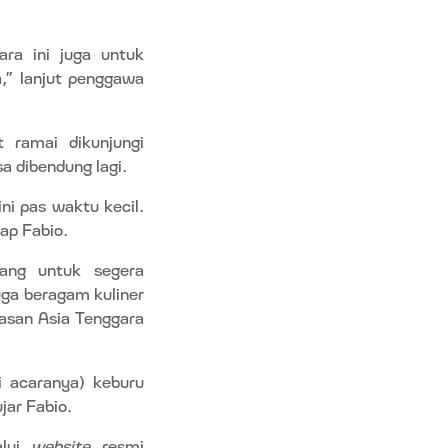
ara ini juga untuk
,” lanjut penggawa
t ramai dikunjungi
a dibendung lagi.
ini pas waktu kecil.
cap Fabio.
ang untuk segera
ga beragam kuliner
wasan Asia Tenggara
i acaranya) keburu
ujar Fabio.
alui
website
resmi