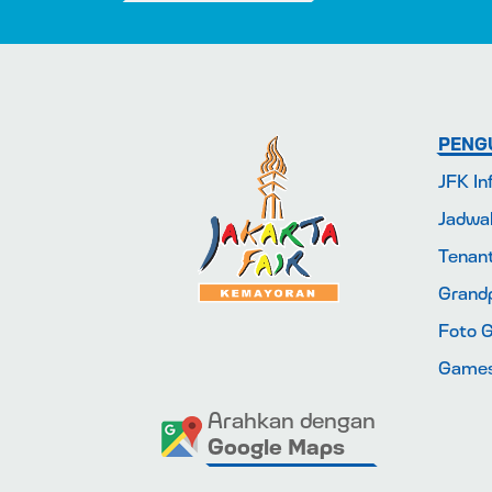
PENG
JFK In
Jadwa
Tenan
Grandp
Foto G
Game
Arahkan dengan
Google Maps