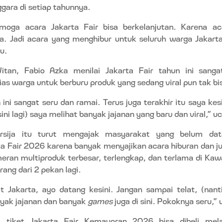
ggara di setiap tahunnya.
oga acara Jakarta Fair bisa berkelanjutan. Karena ac
a. Jadi acara yang menghibur untuk seluruh warga Jakarta
u.
tan, Fabio Azka menilai Jakarta Fair tahun ini sanga
as warga untuk berburu produk yang sedang viral pun tak bis
 ini sangat seru dan ramai. Terus juga terakhir itu saya kes
ini lagi) saya melihat banyak jajanan yang baru dan viral,” u
sija itu turut mengajak masyarakat yang belum dat
 Fair 2026 karena banyak menyajikan acara hiburan dan ju
meran multiproduk terbesar, terlengkap, dan terlama di Ka
rang dari 2 pekan lagi.
 Jakarta, ayo datang kesini. Jangan sampai telat, (nant
nyak jajanan dan banyak
games
juga di sini. Pokoknya seru,” 
i, tiket Jakarta Fair Kemayoran 2026 bisa dibeli mel