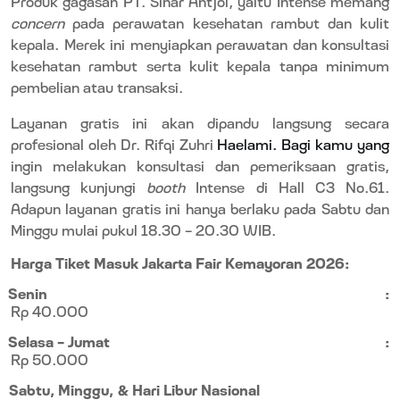
Produk gagasan PT. Sinar Antjol, yaitu Intense memang
concern
pada perawatan kesehatan rambut dan kulit
kepala. Merek ini menyiapkan perawatan dan konsultasi
kesehatan rambut serta kulit kepala tanpa minimum
pembelian atau transaksi.
Layanan gratis ini akan dipandu langsung secara
profesional oleh Dr. Rifqi Zuhri
Haelami. Bagi kamu yang
ingin melakukan konsultasi dan pemeriksaan gratis,
langsung kunjungi
booth
Intense di Hall C3 No.61.
Adapun layanan gratis ini hanya berlaku pada Sabtu dan
Minggu mulai pukul 18.30 – 20.30 WIB.
Harga Tiket Masuk Jakarta Fair Kemayoran 2026:
Senin
:
Rp 40.000
Selasa – Jumat
:
Rp 50.000
Sabtu, Minggu, & Hari Libur Nasional