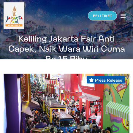
Togg
BELI TIKET
Keliling Jakarta Fair Anti
Capek, Naik Wara Wiri Cuma
Rp 15 Ribu
Press Release