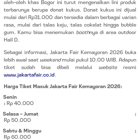
oleh-oleh khas Bogor ini turut mengenalkan lini produk
terbarunya berupa donat kukus. Donat kukus ini dijual
mulai dari Rp31.000 dan tersedia dalam berbagai varian
rasa, mulai dari talas keju, talas cokelat hingga bubble
gum. Kamu bisa menemukan
booth
nya di area outdoor
Hall D.
Sebagai informasi, Jakarta Fair Kemayoran 2026
buka
lebih awal saat
weekend
mulai pukul 10.00 WIB.
Adapun
tiket sudah bisa dibeli melalui
website
resmi
www.jakartafair.co.id
.
Harga Tiket Masuk Jakarta Fair Kemayoran 2026:
Senin
:
Rp 40.000
Selasa – Jumat
:
Rp 50.000
Sabtu & Minggu
:
Rp 60.000