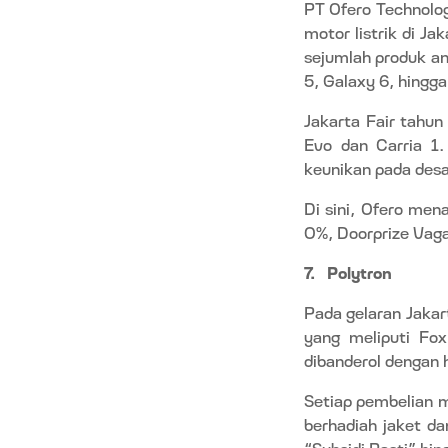
PT Ofero Technolo
motor listrik di J
sejumlah produk and
5, Galaxy 6, hingga
Jakarta Fair tahun
Evo dan Carria 1.
keunikan pada desa
Di sini, Ofero me
0%, Doorprize Vagan
7.
Polytron
Pada gelaran Jakar
yang meliputi Fo
dibanderol dengan h
Setiap pembelian m
berhadiah jaket da
“Subsidi Pasti” hin