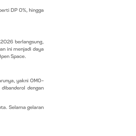
erti DP 0%, hingga
 2026 berlangsung,
n ini menjadi daya
 Open Space.
arunya, yakni OMO-
 dibanderol dengan
uta. Selama gelaran