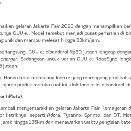
u.
aikan gelaran Jakarta Fair 2026 dengan menampilkan be
satunya CUV e:. Model tersebut menjadi pusat perhatian di
b
ang unik dan mampu melesat hingga 83km/jam.
erlangsung, CUV e: dibanderol Rp60 jutaan lengkap dengan
u
charger
. Sedangkan untuk varian CUV e: RoadSync len
5 jutaan.
, Honda turut memajang Icon e: yang memegang predikat se
 jajaran produk mereka saat ini. Unit Icon e: ini dibanderol ki
or (iMoto)
 kembali menyemarakkan gelaran Jakarta Fair Kemayoran
r listriknya, seperti Adora, Tyranno, Sprinto, dan QT. Moto
rak hingga 135km dan menawarkan waktu pengisian batera