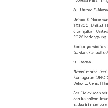
8.
United E-Moto
United E-Motor tur
TX1800, United T
ditampilkan Unite
2026 berlangsung.
Setiap pembelian 
tumblr
eksklusif ed
9.
Yadea
Brand
motor listr
Kemayoran (JFK) 2
Velax E, Velax H h
Seri Velax menjadi
dan kelebihan fitu
Yadea ini mampu m