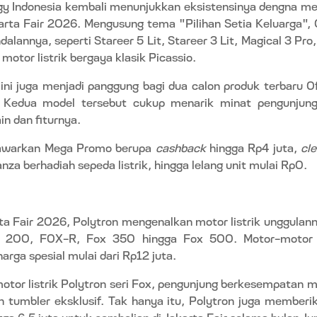
gy Indonesia kembali menunjukkan eksistensinya dengna me
akarta Fair 2026. Mengusung tema "Pilihan Setia Keluarga"
alannya, seperti Stareer 5 Lit, Stareer 3 Lit, Magical 3 Pro,
 motor listrik bergaya klasik Picassio.
 ini juga menjadi panggung bagi dua calon produk terbaru O
 Kedua model tersebut cukup menarik minat pengunjung
in dan fiturnya.
nawarkan Mega Promo berupa
cashback
hingga Rp4 juta,
cl
za berhadiah sepeda listrik, hingga lelang unit mulai Rp0.
ta Fair 2026, Polytron mengenalkan motor listrik unggulanny
x 200, FOX-R, Fox 350 hingga Fox 500. Motor-motor lis
arga spesial mulai dari Rp12 juta.
otor listrik Polytron seri Fox, pengunjung berkesempatan 
n tumbler eksklusif. Tak hanya itu, Polytron juga member
gga 6,5 juta untuk pembelian di Jakarta Fair selama bulan Ju