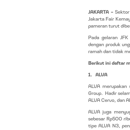
JAKARTA –
Sektor 
Jakarta Fair Kemay
pameran turut dib
Pada gelaran JFK t
dengan produk ungg
ramah dan tidak me
Berikut ini daftar 
1.
ALVA
ALVA merupakan sa
Group.
Hadir sela
ALVA Cervo, dan AL
ALVA juga menyug
sebesar Rp500 ribu
tipe ALVA N3, pen