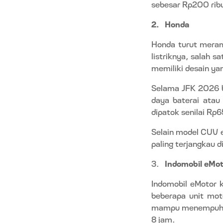
sebesar Rp200 rib
2.
Honda
Honda turut meram
listriknya, salah 
memiliki desain y
Selama JFK 2026 b
daya baterai ata
dipatok senilai Rp6
Selain model CUV e
paling terjangkau di
3.
Indomobil eMot
Indomobil eMotor
beberapa unit moto
mampu menempuh ja
8 jam.