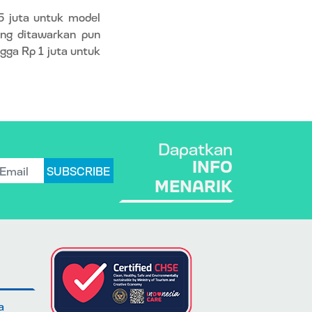
5 juta untuk model
ang ditawarkan pun
gga Rp 1 juta untuk
Dapatkan
INFO
SUBSCRIBE
MENARIK
a