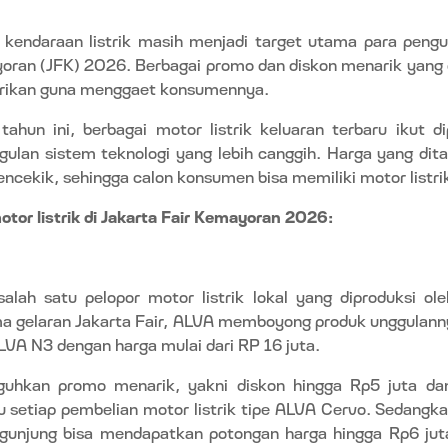
kendaraan listrik masih menjadi target utama para pengu
oran (JFK) 2026. Berbagai promo dan diskon menarik yang 
erikan guna menggaet konsumennya.
ahun ini, berbagai motor listrik keluaran terbaru ikut d
ulan sistem teknologi yang lebih canggih. Harga yang dit
ncekik, sehingga calon konsumen bisa memiliki motor listr
motor listrik di Jakarta Fair Kemayoran 2026:
lah satu pelopor motor listrik lokal yang diproduksi ole
ma gelaran Jakarta Fair, ALVA memboyong produk unggulann
VA N3 dengan harga mulai dari RP 16 juta.
uhkan promo menarik, yakni diskon hingga Rp5 juta d
 setiap pembelian motor listrik tipe ALVA Cervo. Sedangk
gunjung bisa mendapatkan potongan harga hingga Rp6 ju