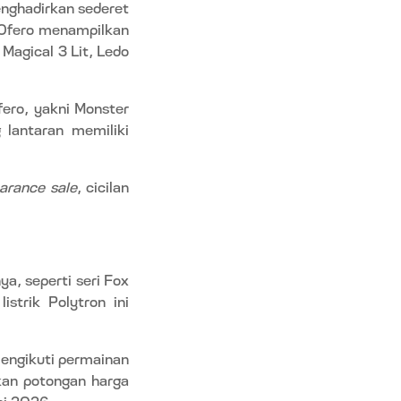
nghadirkan sederet
, Ofero menampilkan
 Magical 3 Lit, Ledo
fero, yakni Monster
 lantaran memiliki
earance sale
, cicilan
a, seperti seri Fox
trik Polytron ini
mengikuti permainan
ikan potongan harga
ni 2026.