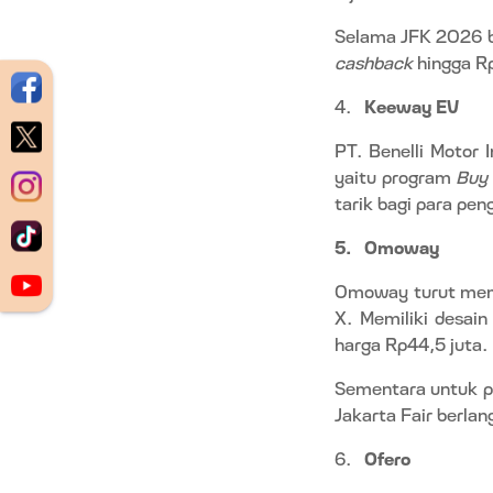
Selama JFK 2026 b
cashback
hingga Rp
4.
Keeway EV
PT. Benelli Motor
yaitu program
Buy 
tarik bagi para pe
5.
Omoway
Omoway turut me
X. Memiliki desai
harga Rp44,5 juta.
Sementara untuk pr
Jakarta Fair berla
6.
Ofero