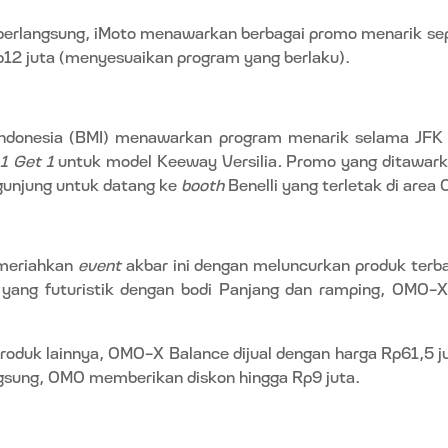
erlangsung, iMoto menawarkan berbagai promo menarik sep
12 juta (menyesuaikan program yang berlaku).
 Indonesia (BMI) menawarkan program menarik selama JFK
1 Get 1
untuk model Keeway Versilia
.
Promo yang ditawarka
ngunjung untuk datang ke
booth
Benelli yang terletak di area
meriahkan
event
akbar ini dengan meluncurkan produk terb
n yang futuristik dengan bodi Panjang dan ramping, OMO-X
oduk lainnya, OMO-X Balance dijual dengan harga Rp61,5 j
ngsung, OMO memberikan diskon hingga Rp9 juta.