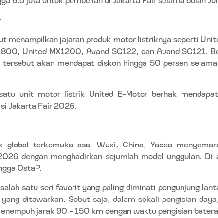
r
ut menampilkan jajaran produk motor listriknya seperti Un
1800, United MX1200, Avand SC122, dan Avand SC121. B
d tersebut akan mendapat diskon hingga 50 persen selam
satu unit motor listrik United E-Motor berhak mendapa
isi Jakarta Fair 2026.
ik global terkemuka asal Wuxi, China, Yadea menyemara
026 dengan menghadirkan sejumlah model unggulan. Di 
ingga OstaP.
 salah satu seri favorit yang paling diminati pengunjung lan
r yang ditawarkan. Sebut saja, dalam sekali pengisian daya, 
enempuh jarak 90 – 150 km dengan waktu pengisian baterai