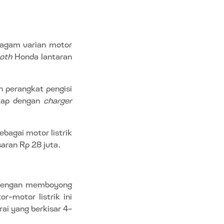
ragam varian motor
ooth
Honda lantaran
 perangkat pengisi
gkap dengan
charger
bagai motor listrik
saran Rp 28 juta.
 dengan memboyong
r-motor listrik ini
i yang berkisar 4-