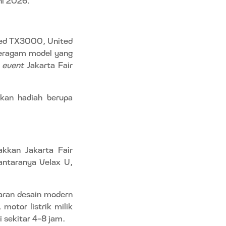
ited TX3000, United
eragam model yang
a
event
Jakarta Fair
tkan hadiah berupa
kkan Jakarta Fair
antaranya Velax U,
taran desain modern
motor listrik milik
 sekitar 4-8 jam.