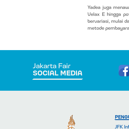
Yadea juga menawa
Velax E hingga po
bervariasi, mulai 
metode pembayaran
Jakarta Fair
SOCIAL MEDIA
PENG
JFK In