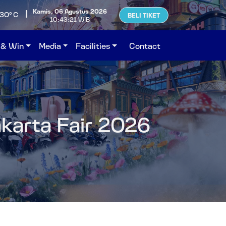
Kamis, 06 Agustus 2026
30°C
BELI TIKET
10:43:22 WIB
 & Win
Media
Facilities
Contact
akarta Fair 2026