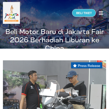
Togg
BELI TIKET
Beli Motor Baru di Jakarta Fair
2026 Berhadiah Liburan ke
China
Press Release