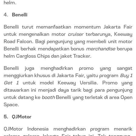
helm.
4.
Benelli
Benelli turut memanfaatkan momentum Jakarta Fair
untuk mengenalkan motor
cruiser
terbarunya, Keeway
Road Falcon. Bagi pengunjung yang membeli unit motor
Benelli berhak mendapatkan bonus
merchandise
berupa
helm Cargloss Chips dan jaket Tracker.
Benelli juga menghadirkan promo yang sangat
menggiurkan khusus di Jakarta Fair, yaitu program
Buy 1
Get 1
untuk model Keeway Versilia
.
Promo yang
ditawarkan ini menjadi daya tarik bagi para pengunjung
untuk datang ke
booth
Benelli yang terletak di area Open
Space.
5.
QJMotor
QJMotor Indonesia menghadirkan program menarik
selama gelaran Jakarta Fair tahun ini. Tak tanggung-