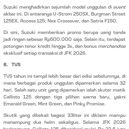
Suzuki menghadirkan sejumlah model unggulan di
event
akbar ini. Di antaranya V-Strom 250SX, Burgman Street
125EX, Access 125, Nex Crossover, dan Satria F150.
Di sini, Suzuki memberikan promo berupa uang tanda
jadi ringan sebesar Rp500.000 saja. Selain itu, terdapat
potongan tenor kredit hingga 3x, dan bonus
merchandise
eksklusif setiap transaksi di JFK 2026.
8.
TVS
TVS tahun ini tampil lebih besar dari edisi sebelumnya, di
mana berbagai produk unggulan dipamerkan selama 32
hari. Salah satu unit yang dipamerkan ialah skuter matik
Callisto 125 dengan tiga pilihan warna baru, yakni
Emerald Green, Mint Green, dan Pinky Promise.
Skutik yang dibekali bagasi 33liter ini diklaim mampu
menampung dua helm sekaligus. Selama JFK 2026
berlangsung, Callisto 125 dibanderol mulai Rp 22,5 juta